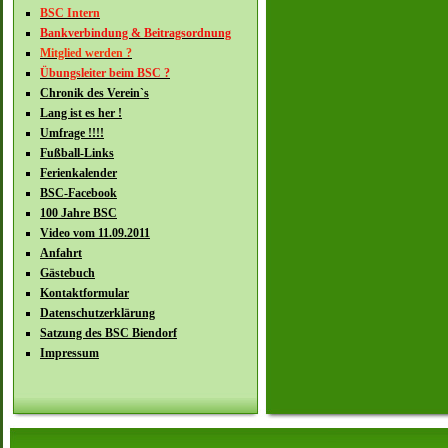
BSC Intern
Bankverbindung & Beitragsordnung
Mitglied werden ?
Übungsleiter beim BSC ?
Chronik des Verein`s
Lang ist es her !
Umfrage !!!!
Fußball-Links
Ferienkalender
BSC-Facebook
100 Jahre BSC
Video vom 11.09.2011
Anfahrt
Gästebuch
Kontaktformular
Datenschutzerklärung
Satzung des BSC Biendorf
Impressum