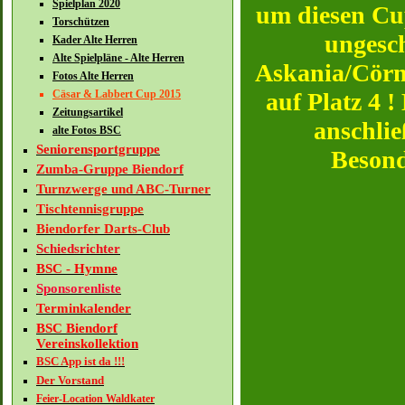
Spielplan 2020
um diesen Cu
Torschützen
ungesch
Kader Alte Herren
Alte Spielpläne - Alte Herren
Askania/Cörmi
Fotos Alte Herren
Cäsar & Labbert Cup 2015
auf Platz 4 !
Zeitungsartikel
anschlie
alte Fotos BSC
Seniorensportgruppe
Besond
Zumba-Gruppe Biendorf
Turnzwerge und ABC-Turner
Tischtennisgruppe
Biendorfer Darts-Club
Schiedsrichter
BSC - Hymne
Sponsorenliste
Terminkalender
BSC Biendorf
Vereinskollektion
BSC App ist da !!!
Der Vorstand
Feier-Location Waldkater