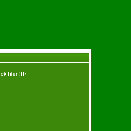
k hier !!!
<