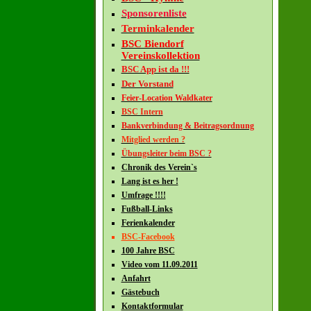
Sponsorenliste
Terminkalender
BSC Biendorf
Vereinskollektion
BSC App ist da !!!
Der Vorstand
Feier-Location Waldkater
BSC Intern
Bankverbindung & Beitragsordnung
Mitglied werden ?
Übungsleiter beim BSC ?
Chronik des Verein`s
Lang ist es her !
Umfrage !!!!
Fußball-Links
Ferienkalender
BSC-Facebook
100 Jahre BSC
Video vom 11.09.2011
Anfahrt
Gästebuch
Kontaktformular