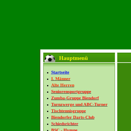
Hauptmenü
Startseite
I. Männer
Alte Herren
Seniorensportgruppe
Zumba-Gruppe Biendorf
Turnzwerge und ABC-Turner
Tischtennisgruppe
Biendorfer Darts-Club
Schiedsrichter
BSC - Hymne