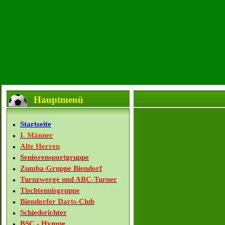
Hauptmenü
Startseite
I. Männer
Alte Herren
Seniorensportgruppe
Zumba-Gruppe Biendorf
Turnzwerge und ABC-Turner
Tischtennisgruppe
Biendorfer Darts-Club
Schiedsrichter
BSC - Hymne