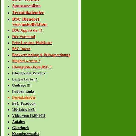
Sponsorenliste
Terminkalender
BSC Biendorf
Vereinskollektion
BSC App ist da !!!
Der Vorstand
Feier-Location Waldkater
BSC Intern
Bankverbindung & Beitragsordnung
Mitglied werden ?
Übungsleiter beim BSC ?
Chronik des Verein`s
Lang ist es her !
Umfrage !!!!
Fußball-Links
Ferienkalender
BSC-Facebook
100 Jahre BSC
Video vom 11.09.2011
Anfahrt
Gästebuch
Kontaktformular