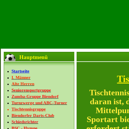
Hauptmenü
Startseite
Ti
I. Männer
Alte Herren
Seniorensportgruppe
Tischtenni
Zumba-Gruppe Biendorf
daran ist, 
Turnzwerge und ABC-Turner
Mittelpun
Tischtennisgruppe
Biendorfer Darts-Club
Sportart bi
Schiedsrichter
erfordert s
BSC - Hymne