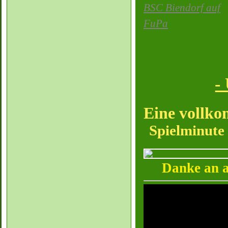
BSC Biendorf auf
FuPa
-
Spielminut
Danke an a