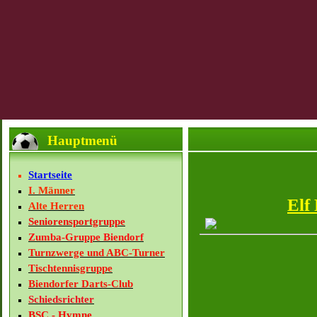
Hauptmenü
Startseite
I. Männer
Elf
Alte Herren
Seniorensportgruppe
Zumba-Gruppe Biendorf
Turnzwerge und ABC-Turner
Tischtennisgruppe
Biendorfer Darts-Club
Schiedsrichter
BSC - Hymne