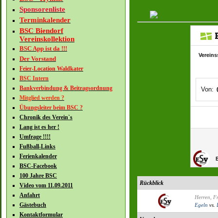
Sponsorenliste
Terminkalender
BSC Biendorf
Vereinskollektion
BSC App ist da !!!
Der Vorstand
Feier-Location Waldkater
BSC Intern
Bankverbindung & Beitragsordnung
Mitglied werden ?
Übungsleiter beim BSC ?
Chronik des Verein`s
Lang ist es her !
Umfrage !!!!
Fußball-Links
Ferienkalender
BSC-Facebook
100 Jahre BSC
Rückblick
Video vom 11.09.2011
Anfahrt
Herren, F
Gästebuch
Egeln
vs.
Kontaktformular