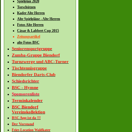
Spielplan 2020
Torschützen
Kader Alte Herren
Alte Spielpläne - Alte Herren
Fotos Alte Herren
Cäsar & Labbert Cup 2015
Zeitungsartikel
alte Fotos BSC
Seniorensportgruppe
Zumba-Gruppe Biendorf
Turnzwerge und ABC-Turner
Tischtennisgruppe
Biendorfer Darts-Club
Schiedsrichter
BSC - Hymne
Sponsorenliste
Terminkalender
BSC Biendorf
Vereinskollektion
BSC App ist da !!!
Der Vorstand
Feier-Location Waldkater