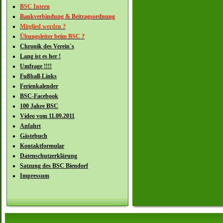
BSC Intern
Bankverbindung & Beitragsordnung
Mitglied werden ?
Übungsleiter beim BSC ?
Chronik des Verein`s
Lang ist es her !
Umfrage !!!!
Fußball-Links
Ferienkalender
BSC-Facebook
100 Jahre BSC
Video vom 11.09.2011
Anfahrt
Gästebuch
Kontaktformular
Datenschutzerklärung
Satzung des BSC Biendorf
Impressum