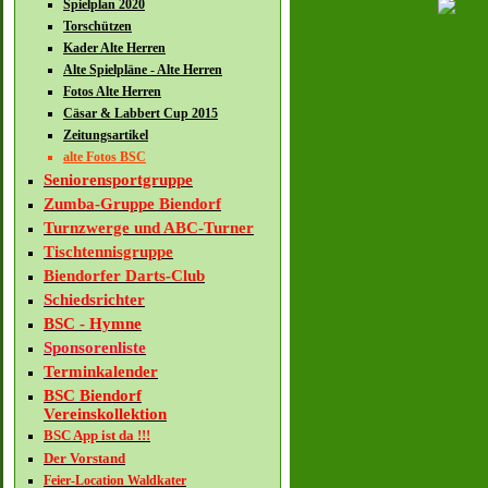
Spielplan 2020
Torschützen
Kader Alte Herren
Alte Spielpläne - Alte Herren
Fotos Alte Herren
Cäsar & Labbert Cup 2015
Zeitungsartikel
alte Fotos BSC
Seniorensportgruppe
Zumba-Gruppe Biendorf
Turnzwerge und ABC-Turner
Tischtennisgruppe
Biendorfer Darts-Club
Schiedsrichter
BSC - Hymne
Sponsorenliste
Terminkalender
BSC Biendorf
Vereinskollektion
BSC App ist da !!!
Der Vorstand
Feier-Location Waldkater