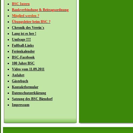
BSC Intern
Bankverbindung & Beitragsordnung
Mitglied werden ?
Übungsleiter beim BSC ?
Chronik des Verein`s
Lang ist es her !
Umfrage !!!!
Fußball-Links
Ferienkalender
BSC-Facebook
100 Jahre BSC
Video vom 11.09.2011
Anfahrt
Gästebuch
Kontaktformular
Datenschutzerklärung
Satzung des BSC Biendorf
Impressum