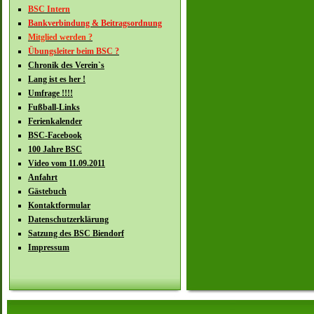
BSC Intern
Bankverbindung & Beitragsordnung
Mitglied werden ?
Übungsleiter beim BSC ?
Chronik des Verein`s
Lang ist es her !
Umfrage !!!!
Fußball-Links
Ferienkalender
BSC-Facebook
100 Jahre BSC
Video vom 11.09.2011
Anfahrt
Gästebuch
Kontaktformular
Datenschutzerklärung
Satzung des BSC Biendorf
Impressum