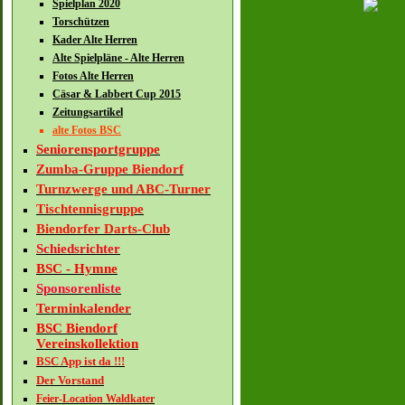
Spielplan 2020
Torschützen
Kader Alte Herren
Alte Spielpläne - Alte Herren
Fotos Alte Herren
Cäsar & Labbert Cup 2015
Zeitungsartikel
alte Fotos BSC
Seniorensportgruppe
Zumba-Gruppe Biendorf
Turnzwerge und ABC-Turner
Tischtennisgruppe
Biendorfer Darts-Club
Schiedsrichter
BSC - Hymne
Sponsorenliste
Terminkalender
BSC Biendorf
Vereinskollektion
BSC App ist da !!!
Der Vorstand
Feier-Location Waldkater