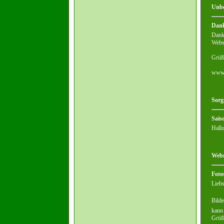
Unbe
Dank
Danke
Webse
Grüße
www.
Sorg
Sais
Hallo
Webm
Foto
Liebs
Bilde
kann 
Grüß