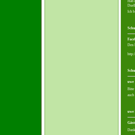
Hab m
Duell
Ich b
Schu
Face
Den B
http
Schu
uwe
Bitte
auch
uwe 
Gäst
Dank