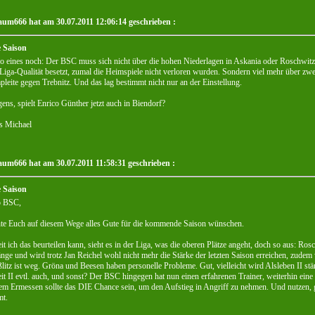
um666 hat am 30.07.2011 12:06:14 geschrieben :
 Saison
 eines noch: Der BSC muss sich nicht über die hohen Niederlagen in Askania oder Roschwitz
Liga-Qualität besetzt, zumal die Heimspiele nicht verloren wurden. Sondern viel mehr über zw
leite gegen Trebnitz. Und das lag bestimmt nicht nur an der Einstellung.
ens, spielt Enrico Günther jetzt auch in Biendorf?
s Michael
um666 hat am 30.07.2011 11:58:31 geschrieben :
 Saison
o BSC,
te Euch auf diesem Wege alles Gute für die kommende Saison wünschen.
t ich das beurteilen kann, sieht es in der Liga, was die oberen Plätze angeht, doch so aus: Ros
ge und wird trotz Jan Reichel wohl nicht mehr die Stärke der letzten Saison erreichen, zudem 
litz ist weg. Gröna und Beesen haben personelle Probleme. Gut, vielleicht wird Alsleben II st
it II evtl. auch, und sonst? Der BSC hingegen hat nun einen erfahrenen Trainer, weiterhin ei
m Ermessen sollte das DIE Chance sein, um den Aufstieg in Angriff zu nehmen. Und nutzen, 
t.