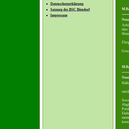
Datenschutzerklärung
M.Ba
Satzung des BSC Biendorf
Impressum
Neue
Achso
über 
Heimp
Übrig
Grus
M.Ba
Neue
Hall
möch
Sowei
Abgän
Preuß
Einhe
meine
komm