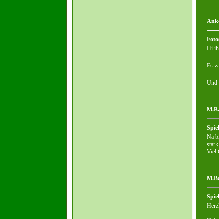
Anke
Foto
Hi ih
Es wa
Und v
M.Ba
Spie
Na bi
stark
Viel 
M.Ba
Spiel
Herz