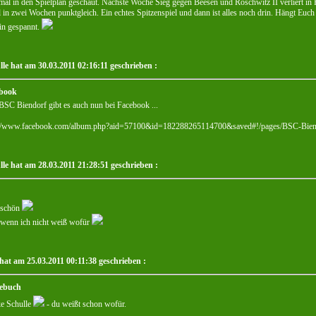
al in den Spielplan geschaut. Nächste Woche Sieg gegen Beesen und Roschwitz II verliert in 
 in zwei Wochen punktgleich. Ein echtes Spitzenspiel und dann ist alles noch drin. Hängt Euch 
in gespannt.
lle hat am 30.03.2011 02:16:11 geschrieben :
book
SC Biendorf gibt es auch nun bei Facebook ...
://www.facebook.com/album.php?aid=57100&id=182288265114700&saved#!/pages/BSC-Bie
lle hat am 28.03.2011 21:28:51 geschrieben :
 schön
 wenn ich nicht weiß wofür
hat am 25.03.2011 00:11:38 geschrieben :
ebuch
e Schulle
- du weißt schon wofür.