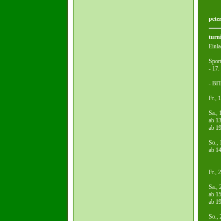
pete
turn
Einl
Spor
- 17.
- B
Fr., 
Sa., 
ab 13
ab 19
So., 
ab 14
Fr., 
Sa., 
ab 15
ab 1
So., 