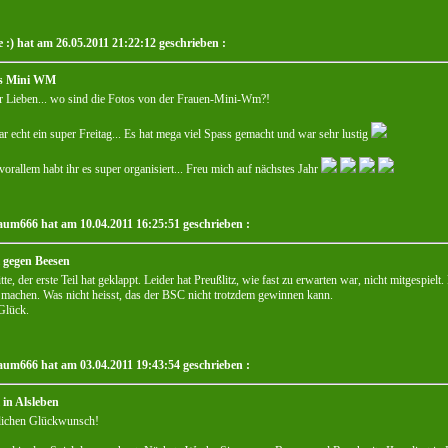
 :) hat am 26.05.2011 21:22:12 geschrieben :
s Mini WM
r Lieben... wo sind die Fotos von der Frauen-Mini-Wm?!
r echt ein super Freitag... Es hat mega viel Spass gemacht und war sehr lustig
orallem habt ihr es super organisiert... Freu mich auf nächstes Jahr
um666 hat am 10.04.2011 16:25:51 geschrieben :
l gegen Beesen
tte, der erste Teil hat geklappt. Leider hat Preußlitz, wie fast zu erwarten war, nicht mitgespie
 machen. Was nicht heisst, das der BSC nicht trotzdem gewinnen kann.
Glück.
um666 hat am 03.04.2011 19:43:54 geschrieben :
 in Alsleben
lichen Glückwunsch!