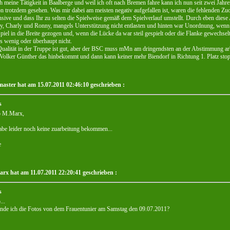
 meine Tätigkeit in Baalberge und weil ich oft nach Bremen fahre kann ich nun seit zwei Jahren 
n trotzdem gesehen. Was mir dabei am meisten negativ aufgefallen ist, waren die fehlenden 
sive und dass Ihr zu selten die Spielweise gemäß dem Spielverlauf umstellt. Durch eben diese
, Charly und Ronny, mangels Unterstützung nicht entlasten und hinten war Unordnung, wenn d
piel in die Breite gezogen und, wenn die Lücke da war steil gespielt oder die Flanke gewechsel
 wenig oder überhaupt nicht.
ualität in der Truppe ist gut, aber der BSC muss mMn am dringendsten an der Abstimmung arbe
Volker Günther das hinbekommt und dann kann keiner mehr Biendorf in Richtung 1. Platz stop
aster hat am 15.07.2011 02:46:10 geschrieben :
s
o M.Marx,
abe leider noch keine zuarbeitung bekommen...
e
rx hat am 11.07.2011 22:20:41 geschrieben :
s
...
nde ich die Fotos von dem Frauentunier am Samstag den 09.07.2011?