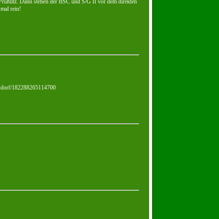
Prußlitz. Dann stehen der BSC und S/G II vor dem direkten
mal rein!
ndorf/182288265114700