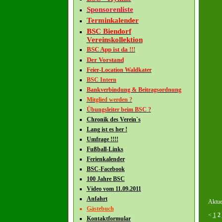
Sponsorenliste
Terminkalender
BSC Biendorf
Vereinskollektion
BSC App ist da !!!
Der Vorstand
Feier-Location Waldkater
BSC Intern
Bankverbindung & Beitragsordnung
Mitglied werden ?
Übungsleiter beim BSC ?
Chronik des Verein`s
Lang ist es her !
Umfrage !!!!
Fußball-Links
Ferienkalender
BSC-Facebook
100 Jahre BSC
Video vom 11.09.2011
Anfahrt
Aktuel
Gästebuch
<
1
2
Kontaktformular