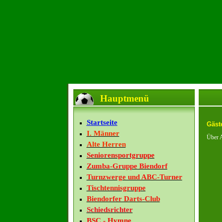
Hauptmenü
Startseite
Gäst
I. Männer
Über A
Alte Herren
Seniorensportgruppe
Zumba-Gruppe Biendorf
Turnzwerge und ABC-Turner
Tischtennisgruppe
Biendorfer Darts-Club
Schiedsrichter
BSC - Hymne