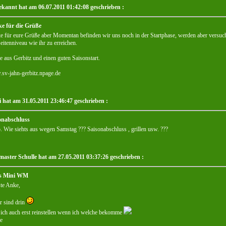
kannt hat am 06.07.2011 01:42:08 geschrieben :
e für die Grüße
 für eure Grüße aber Momentan befinden wir uns noch in der Startphase, werden aber versuche
itenniveau wie ihr zu erreichen.
 aus Gerbitz und einen guten Saisonstart.
sv-jahn-gerbitz.npage.de
i hat am 31.05.2011 23:46:47 geschrieben :
onabschluss
. Wie siehts aus wegen Samstag ??? Saisonabschluss , grillen usw. ???
aster Schulle hat am 27.05.2011 03:37:26 geschrieben :
s Mini WM
te Anke,
r sind drin
ich auch erst reinstellen wenn ich welche bekomme
e