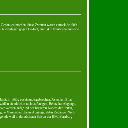
 Gedanken machen, diese Zweiten waren einfach deutlich
ei Niederlagen gegen Latdorf, ein 0:4 in Neuborna und eine
chwitz II völlig auseinandergebrochen. Askania III hat
wollen sie ohnehin nicht aufsteigen. Bebitz hat Abgänge,
ärker werden aufgrund des breiteren Kaders der Ersten,
ne gute Mannschaft, keine Abgänge, dafür Zugänge. Nach
gerade weil in der nächsten Saison der BFC Bernburg