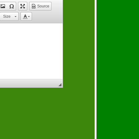
Source
Size