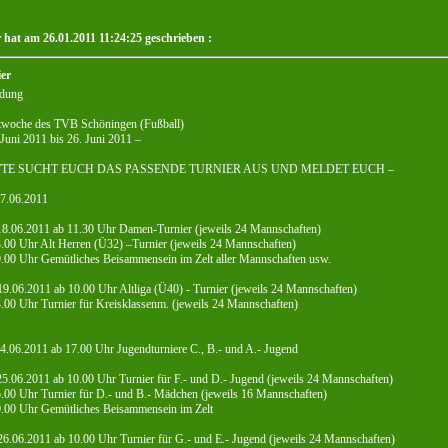
r hat am 26.01.2011 11:24:25 geschrieben :
ier
adung
twoche des TVB Schöningen (Fußball)
 Juni 2011 bis 26. Juni 2011 –
ITTE SUCHT EUCH DAS PASSENDE TURNIER AUS UND MELDET EUCH –
17.06.2011
18.06.2011 ab 11.30 Uhr Damen-Turnier (jeweils 24 Mannschaften)
.00 Uhr Alt Herren (Ü32) –Turnier (jeweils 24 Mannschaften)
.00 Uhr Gemütliches Beisammensein im Zelt aller Mannschaften usw.
19.06.2011 ab 10.00 Uhr Altliga (Ü40) - Turnier (jeweils 24 Mannschaften)
.00 Uhr Turnier für Kreisklassenm. (jeweils 24 Mannschaften)
24.06.2011 ab 17.00 Uhr Jugendturniere C., B.- und A.- Jugend
25.06.2011 ab 10.00 Uhr Turnier für F.- und D.- Jugend (jeweils 24 Mannschaften)
.00 Uhr Turnier für D.- und B.- Mädchen (jeweils 16 Mannschaften)
9.00 Uhr Gemütliches Beisammensein im Zelt
26.06.2011 ab 10.00 Uhr Turnier für G.- und E.- Jugend (jeweils 24 Mannschaften)