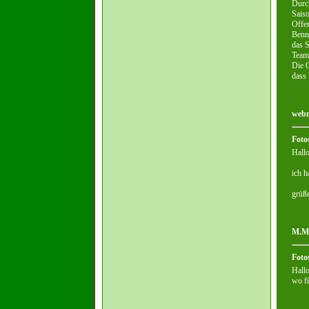
Durch
Saiso
Offen
Benny
das S
Teams
Die Q
dass 
webm
Foto
Hall
ich h
grüß
M.Ma
Foto
Hallo
wo fi