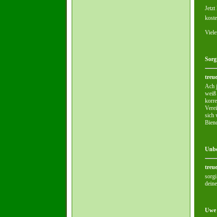
Jetzt
koste
Viele
Sorg
treu
Ach j
weiß 
korre
Verei
sich 
Biend
Unbe
treue
sorgi
deine
Uwe 