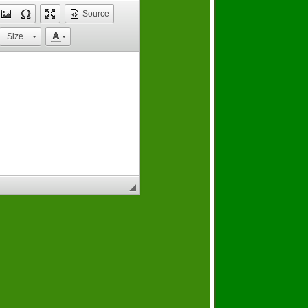
Source
Size