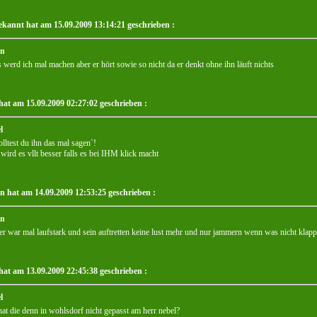
kannt hat am 15.09.2009 13:14:21 geschrieben :
an
s werd ich mal machen aber er hört sowie so nicht da er denkt ohne ihn läuft nichts
hat am 15.09.2009 02:27:02 geschrieben :
l
solltest du ihn das mal sagen`!
wird es vllt besser falls es bei IHM klick macht
an hat am 14.09.2009 12:53:25 geschrieben :
an
 er war mal laufstark und sein auftretten keine lust mehr und nur jammern wenn was nicht klapp
hat am 13.09.2009 22:45:38 geschrieben :
l
at die denn in wohlsdorf nicht gepasst am herr nebel?