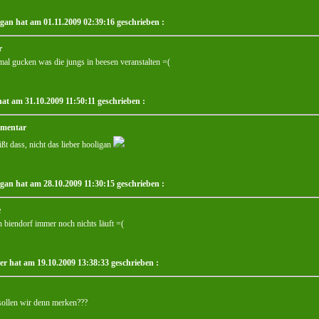
igan hat am 01.11.2009 02:39:16 geschrieben :
r
mal gucken was die jungs in beesen veranstalten =(
hat am 31.10.2009 11:50:11 geschrieben :
mentar
ißt dass, nicht das lieber hooligan
igan hat am 28.10.2009 11:30:15 geschrieben :
e
n biendorf immer noch nichts läuft =(
ler hat am 19.10.2009 13:38:33 geschrieben :
sollen wir denn merken???