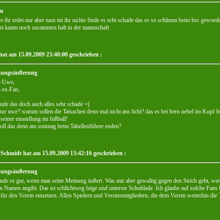
an
e ihr redet nur aber tuen tut ihr nichts finde es echt schade das es so schlimm beim bsc geworden
st kaum noch zusammen halt in der mannschaft
hat am 15.09.2009 23:40:00 geschrieben :
ungsäußerung
o Uwe,
 ex-Fan,
inde das doch auch alles sehr schade =(
nur uwe? warum sollen die Tatsachen denn mal nicht ans licht? das es bei hern nebel im Kopf fe
 seiner einstellung im fußball!
oll das denn am sonntag beim Tabellenführer enden?
Schmidt hat am 15.09.2009 13:42:16 geschrieben :
ungsäußerung
inde es gut, wenn man seine Meinung äußert. Was mir aber gewaltig gegen den Strich geht, wen
n Namen angibt. Das ist schlichtweg feige und unterste Schublade. Ich glaube auf solche Fan
 für den Verein einsetzen. Allen Spielern und Vereinsmitgliedern, die dem Verein weiterhin die T