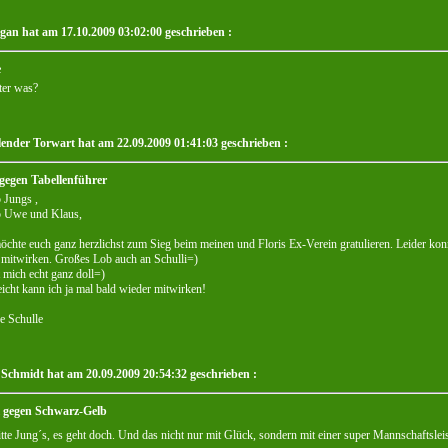
igan hat am 17.10.2009 03:02:00 geschrieben :
e
ter was?
lender Torwart hat am 22.09.2009 01:41:03 geschrieben :
 gegen Tabellenführer
 Jungs ,
o Uwe und Klaus,
öchte euch ganz herzlichst zum Sieg beim meinen und Floris Ex-Verein gratulieren. Leider ko
 mitwirken. Großes Lob auch an Schulli=)
 mich echt ganz doll=)
eicht kann ich ja mal bald wieder mitwirken!
e Schulle
Schmidt hat am 20.09.2009 20:54:32 geschrieben :
l gegen Schwarz-Gelb
tte Jung´s, es geht doch. Und das nicht nur mit Glück, sondern mit einer super Mannschaftsleist