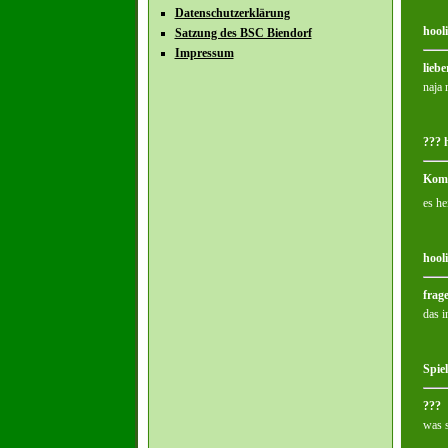
Datenschutzerklärung
hool
Satzung des BSC Biendorf
Impressum
liebe
naja 
??? 
Kom
es he
hool
frag
das i
Spie
???
was 