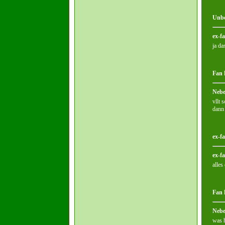
Unbe
ex-f
ja da
Fan 
Nebe
vllt 
dann 
ex-f
ex-f
alles
Fan 
Nebe
was h