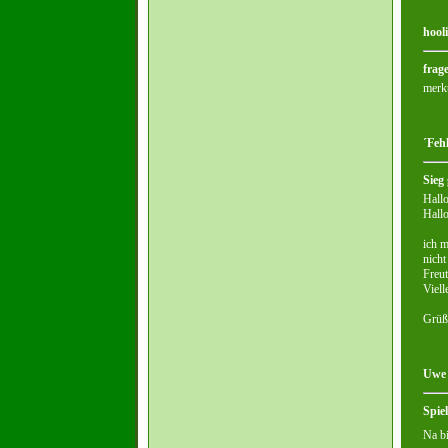
hool
frag
merk
´Feh
Sieg
Hallo
Hall
ich m
nicht
Freut
Viell
Grüß
Uwe 
Spie
Na bi