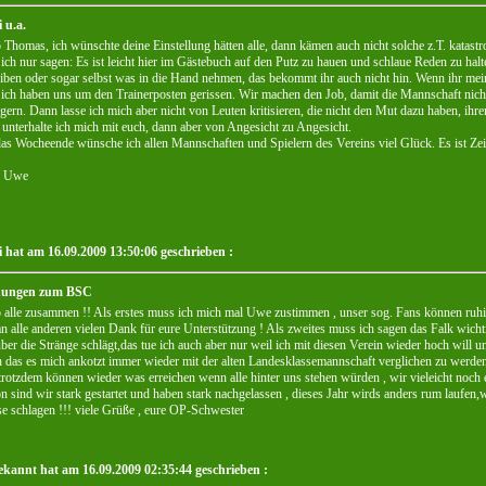
 u.a.
 Thomas, ich wünschte deine Einstellung hätten alle, dann kämen auch nicht solche z.T. kata
ich nur sagen: Es ist leicht hier im Gästebuch auf den Putz zu hauen und schlaue Reden zu hal
iben oder sogar selbst was in die Hand nehmen, das bekommt ihr auch nicht hin. Wenn ihr meint
ich haben uns um den Trainerposten gerissen. Wir machen den Job, damit die Mannschaft nicht
gern. Dann lasse ich mich aber nicht von Leuten kritisieren, die nicht den Mut dazu haben, i
unterhalte ich mich mit euch, dann aber von Angesicht zu Angesicht.
as Wocheende wünsche ich allen Mannschaften und Spielern des Vereins viel Glück. Es ist Zeit 
 Uwe
i hat am 16.09.2009 13:50:06 geschrieben :
nungen zum BSC
 alle zusammen !! Als erstes muss ich mich mal Uwe zustimmen , unser sog. Fans können ruhig
n alle anderen vielen Dank für eure Unterstützung ! Als zweites muss ich sagen das Falk wicht
ber die Stränge schlägt,das tue ich auch aber nur weil ich mit diesen Verein wieder hoch will un
 das es mich ankotzt immer wieder mit der alten Landesklassemannschaft verglichen zu werden , d
 trotzdem können wieder was erreichen wenn alle hinter uns stehen würden , wir vieleicht noch 
n sind wir stark gestartet und haben stark nachgelassen , dieses Jahr wirds anders rum laufen
e schlagen !!! viele Grüße , eure OP-Schwester
kannt hat am 16.09.2009 02:35:44 geschrieben :