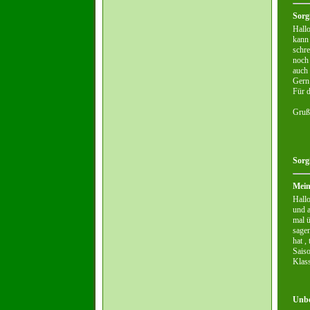
Sorgi
Hallo
kann 
schre
noch 
auch 
Gern 
Für d
Gruß
Sorg
Mei
Hallo
und a
mal ü
sagen
hat ,
Saiso
Klass
Unbe