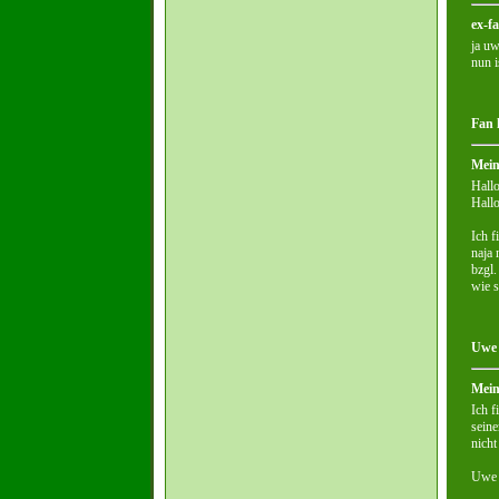
ex-f
ja uw
nun i
Fan 
Mein
Hall
Hallo
Ich f
naja 
bzgl.
wie s
Uwe 
Mein
Ich f
seine
nicht
Uwe