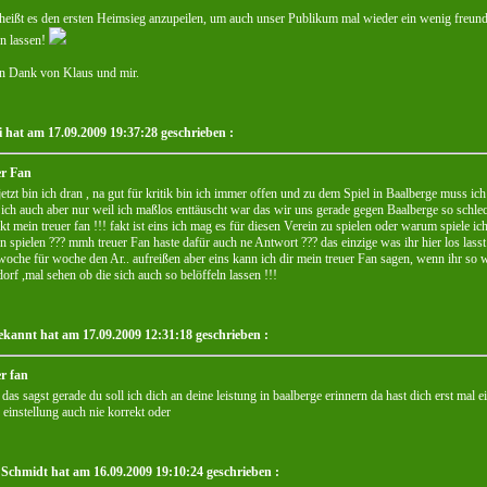
 heißt es den ersten Heimsieg anzupeilen, um auch unser Publikum mal wieder ein wenig freun
n lassen!
n Dank von Klaus und mir.
i hat am 17.09.2009 19:37:28 geschrieben :
er Fan
etzt bin ich dran , na gut für kritik bin ich immer offen und zu dem Spiel in Baalberge muss ic
ich auch aber nur weil ich maßlos enttäuscht war das wir uns gerade gegen Baalberge so schle
kt mein treuer fan !!! fakt ist eins ich mag es für diesen Verein zu spielen oder warum spiele 
n spielen ??? mmh treuer Fan haste dafür auch ne Antwort ??? das einzige was ihr hier los las
woche für woche den Ar.. aufreißen aber eins kann ich dir mein treuer Fan sagen, wenn ihr so w
orf ,mal sehen ob die sich auch so belöffeln lassen !!!
kannt hat am 17.09.2009 12:31:18 geschrieben :
r fan
 das sagst gerade du soll ich dich an deine leistung in baalberge erinnern da hast dich erst mal 
 einstellung auch nie korrekt oder
Schmidt hat am 16.09.2009 19:10:24 geschrieben :