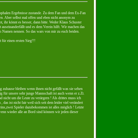
strophalen Ergebnisse zustande. Zu dem Fan und dem Ex-Fan
ten. Aber selbst mal offen und eben nicht anonym zu
, ihr könnt es besser, dann bitte. Weder Klaus Schuster
 auseinanderfällt und es dem Verein hilft. Wir machen das
hren Namen nennen. So das wars von mir zu euch beiden.
für einen ersten Sieg!!!
 zuhause bleiben wenn ihnen nicht gefällt was sie sehen
ig für unsere sehr junge Mannschaft ist auch wenn er z.Zt.
d nicht um die Leute zu verärgern ! Als drittes muss ich
as ist nicht fair weil sich seit dem leider viel verändert
eins,zwei Spieler dazubekommen ist alles möglich ! Letzte
,wenn wieder alle an Bord sind können wir jeden dieser