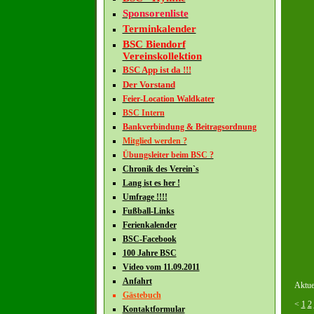
Sponsorenliste
Terminkalender
BSC Biendorf
Vereinskollektion
BSC App ist da !!!
Der Vorstand
Feier-Location Waldkater
BSC Intern
Bankverbindung & Beitragsordnung
Mitglied werden ?
Übungsleiter beim BSC ?
Chronik des Verein`s
Lang ist es her !
Umfrage !!!!
Fußball-Links
Ferienkalender
BSC-Facebook
100 Jahre BSC
Video vom 11.09.2011
Anfahrt
Aktuel
Gästebuch
<
1
2
Kontaktformular