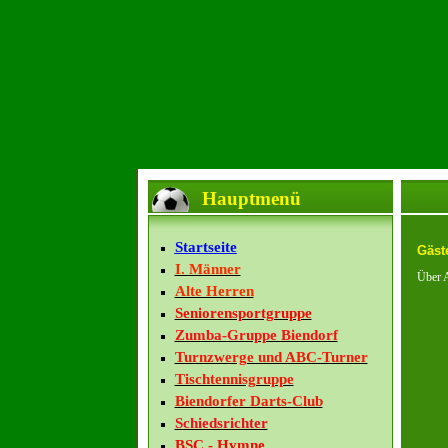
Hauptmenü
Startseite
Gäst
I. Männer
Über A
Alte Herren
Seniorensportgruppe
Zumba-Gruppe Biendorf
Turnzwerge und ABC-Turner
Tischtennisgruppe
Biendorfer Darts-Club
Schiedsrichter
BSC - Hymne